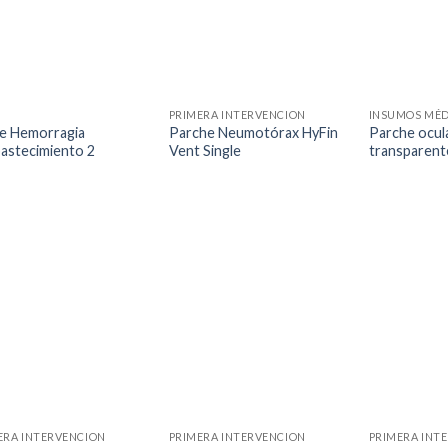
PRIMERA INTERVENCION
INSUMOS MÉD
de Hemorragia
Parche Neumotórax HyFin
Parche ocula
astecimiento 2
Vent Single
transparent
ERA INTERVENCION
PRIMERA INTERVENCION
PRIMERA INT