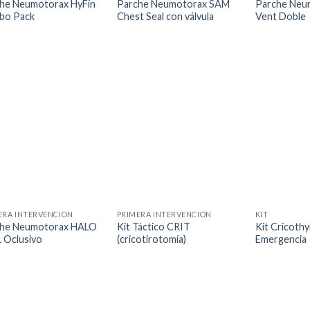
he Neumotorax HyFin
Parche Neumotorax SAM
Parche Neu
bo Pack
Chest Seal con válvula
Vent Doble
ERA INTERVENCION
PRIMERA INTERVENCION
KIT
he Neumotorax HALO
Kit Táctico CRIT
Kit Cricoth
 Oclusivo
(cricotirotomía)
Emergencia