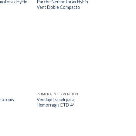
motorax HyFin
Parche Neumotorax HyFin
Vent Doble Compacto
PRIMERA INTERVENCION
yrotomy
Vendaje Israelí para
Hemorragia ETD 4″