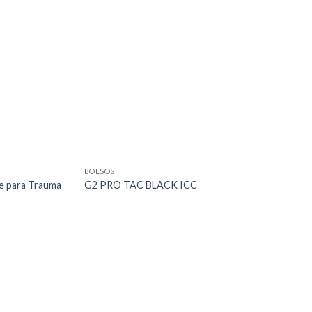
BOLSOS
le para Trauma
G2 PRO TAC BLACK ICC