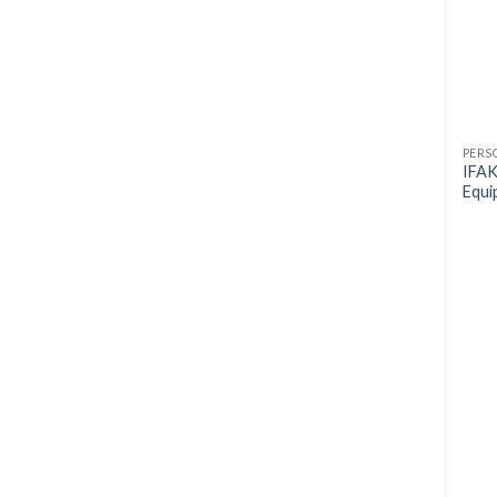
PERS
IFAK
Equi