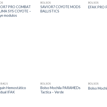
OS
BOLSOS
BOLSOS
IOR7 PRO COMBAT
SAVIOR7 COYOTE MODS
EFAK PRO 
UMA SYS COYOTE –
BALLISTICS
uye modulos
E BAGS
BOLSOS
BOLSOS
quín Hemostático
Bolso Mochila PARAMEDs
Bolso Moch
idual IFAK
Tactica – Verde