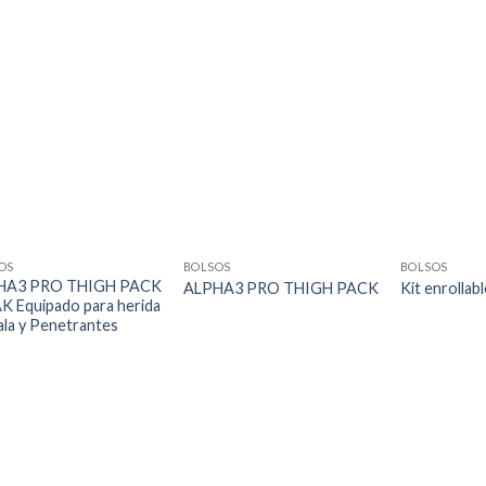
OS
BOLSOS
BOLSOS
HA3 PRO THIGH PACK
ALPHA3 PRO THIGH PACK
Kit enrollab
AK Equipado para herida
ala y Penetrantes