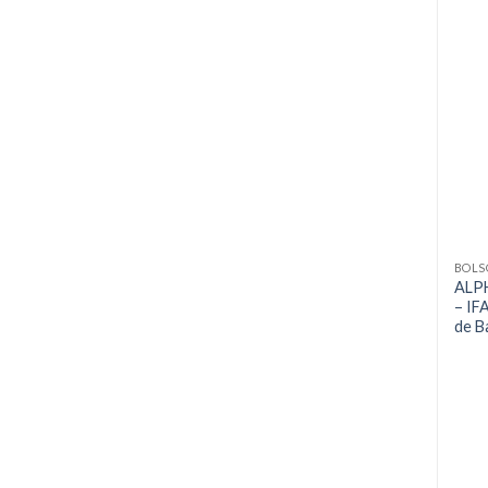
BOLS
ALP
– IF
de B