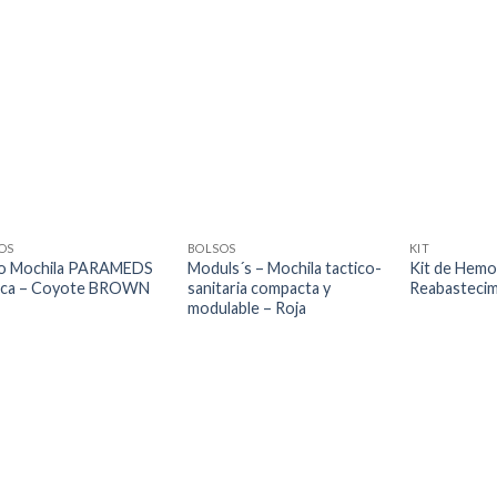
OS
BOLSOS
KIT
o Mochila PARAMEDS
Moduls´s – Mochila tactico-
Kit de Hemo
ica – Coyote BROWN
sanitaria compacta y
Reabastecim
modulable – Roja