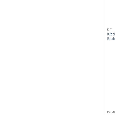
KIT
Kit 
Reab
PRIM