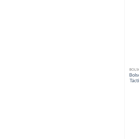
BOLS
Bols
Táct