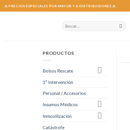
Skip
⚠️ PRECIOS ESPECIALES POR MAYOR Y A DISTRIBUIDORES ⚠️
to
content
Buscar
por:
PRODUCTOS
Bolsos Rescate
1º Intervención
Personal / Accesorios
Insumos Médicos
Inmovilización
Catástrofe