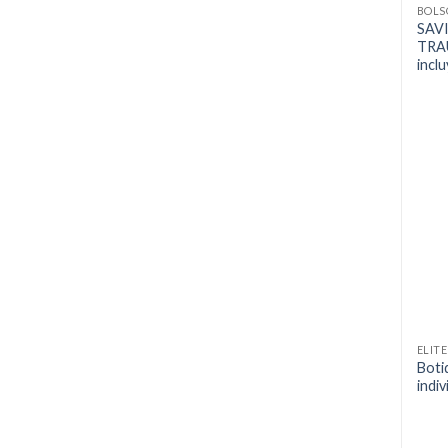
BOLS
SAV
TRA
incl
ELIT
Boti
indiv