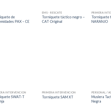
EMS - RESCATE
PRIMERA INT
iquete de
Torniquete táctico negro –
Torniquete 
emidades PAX – CE
CAT Original
NARANJO
ERA INTERVENCION
PRIMERA INTERVENCION
PERSONAL / A
iquete SWAT-T
Muslera Tact
Torniquete SAM XT
nja
Negra