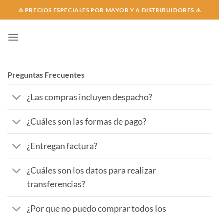
Skip
⚠️ PRECIOS ESPECIALES POR MAYOR Y A DISTRIBUIDORES ⚠️
to
content
Preguntas Frecuentes
¿Las compras incluyen despacho?
¿Cuáles son las formas de pago?
¿Entregan factura?
¿Cuáles son los datos para realizar
transferencias?
¿Por que no puedo comprar todos los