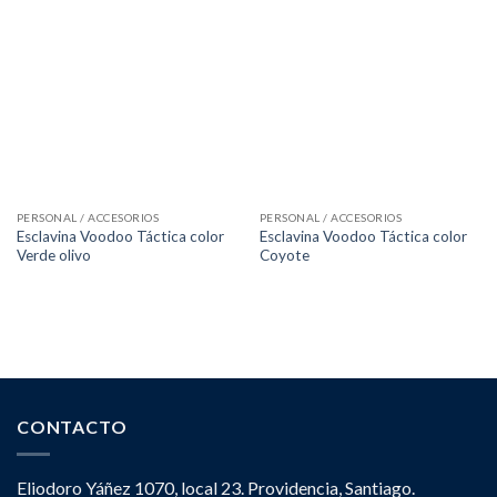
PERSONAL / ACCESORIOS
PERSONAL / ACCESORIOS
Esclavina Voodoo Táctica color
Esclavina Voodoo Táctica color
Verde olivo
Coyote
CONTACTO
Eliodoro Yáñez 1070, local 23. Providencia, Santiago.