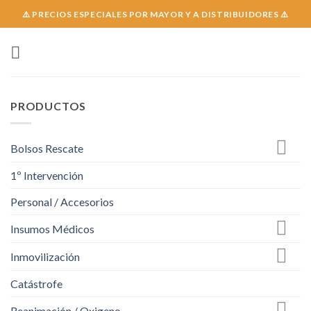
Skip
⚠️ PRECIOS ESPECIALES POR MAYOR Y A DISTRIBUIDORES ⚠️
to
content
PRODUCTOS
Bolsos Rescate
1º Intervención
Personal / Accesorios
Insumos Médicos
Inmovilización
Catástrofe
Reanimación / Oxigeno