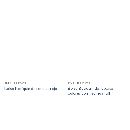
EMS - RESCATE
EMS - RESCATE
Bolso Botiquín de rescate
Bolso Botiquín de rescate rojo
colores con insumos Full