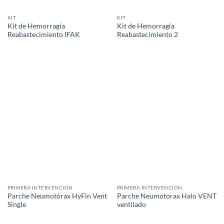
KIT
KIT
Kit de Hemorragia
Kit de Hemorragia
Reabastecimiento IFAK
Reabastecimiento 2
PRIMERA INTERVENCION
PRIMERA INTERVENCION
Parche Neumotórax HyFin Vent
Parche Neumotorax Halo VENT
Single
ventilado