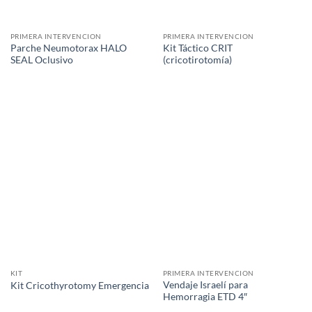
PRIMERA INTERVENCION
PRIMERA INTERVENCION
Parche Neumotorax HALO
Kit Táctico CRIT
SEAL Oclusivo
(cricotirotomía)
KIT
PRIMERA INTERVENCION
Vendaje Israelí para
Kit Cricothyrotomy Emergencia
Hemorragia ETD 4″