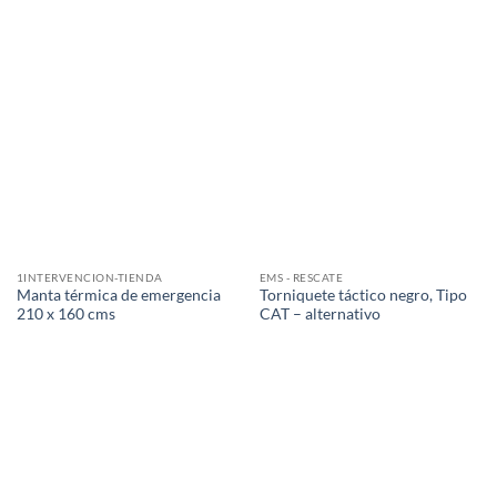
1INTERVENCION-TIENDA
EMS - RESCATE
Manta térmica de emergencia
Torniquete táctico negro, Tipo
210 x 160 cms
CAT – alternativo