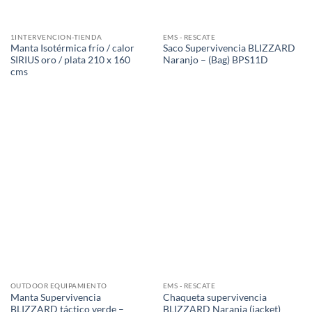
1INTERVENCION-TIENDA
EMS - RESCATE
Manta Isotérmica frío / calor
Saco Supervivencia BLIZZARD
SIRIUS oro / plata 210 x 160
Naranjo – (Bag) BPS11D
cms
OUTDOOR EQUIPAMIENTO
EMS - RESCATE
Manta Supervivencia
Chaqueta supervivencia
BLIZZARD táctico verde –
BLIZZARD Naranja (jacket)