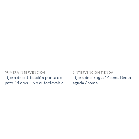
PRIMERA INTERVENCION
1INTERVENCION-TIENDA
Tijera de extricación punta de
Tijera de cirugía 14 cms. Recta
pato 14 cms – No autoclavable
aguda / roma