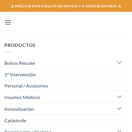
Skip
⚠️ PRECIOS ESPECIALES POR MAYOR Y A DISTRIBUIDORES ⚠️
to
content
PRODUCTOS
Bolsos Rescate
1º Intervención
Personal / Accesorios
Insumos Médicos
Inmovilización
Catástrofe
Reanimación / Oxigeno