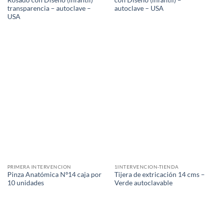
Rosado con Diseño (infantil)
con Diseño (infantil) –
transparencia – autoclave –
autoclave – USA
USA
PRIMERA INTERVENCION
1INTERVENCION-TIENDA
Pinza Anatómica Nº14 caja por
Tijera de extricación 14 cms –
10 unidades
Verde autoclavable