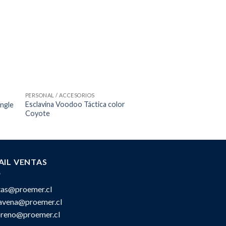
PERSONAL / ACCESORIOS
COMPLEMENTOS
Esclavina Voodoo Táctica color
Cortalineas con cint
ngle
Coyote
Benchmade
AIL VENTAS
tas@proemer.cl
ravena@proemer.cl
oreno@proemer.cl