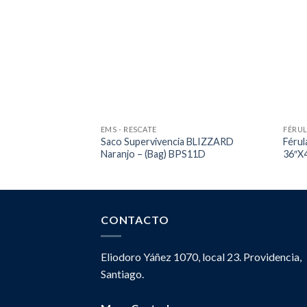
EMS - RESCATE
FÉRU
Saco Supervivencia BLIZZARD
Féru
Naranjo – (Bag) BPS11D
36″X4
CONTACTO
Eliodoro Yáñez 1070, local 23. Providencia,
Santiago.