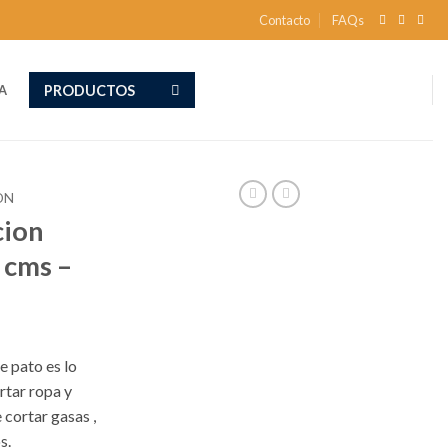
Contacto
FAQs
PRODUCTOS
A
ON
cion
 cms –
e pato es lo
rtar ropa y
 cortar gasas ,
s.