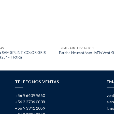
LAS
PRIMERA INTERVENCION
la SAM SPLINT, COLOR GRIS,
Parche Neumotórax HyFin Vent Si
,25″ – Táctica
TELÉFONOS VENTAS
EM
+56 9 6409 9660
ven
+56 2 2706 0838
a.a
+56 9 3941 1059
f.m