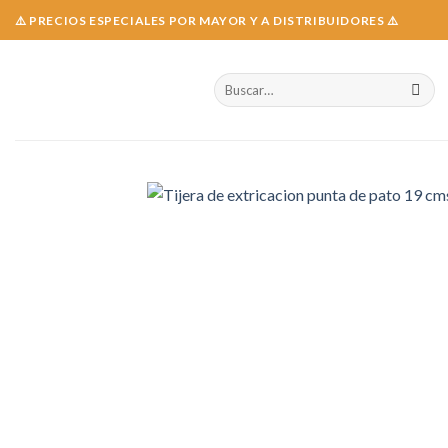
Skip
⚠️ PRECIOS ESPECIALES POR MAYOR Y A DISTRIBUIDORES ⚠️
to
content
Buscar
por: