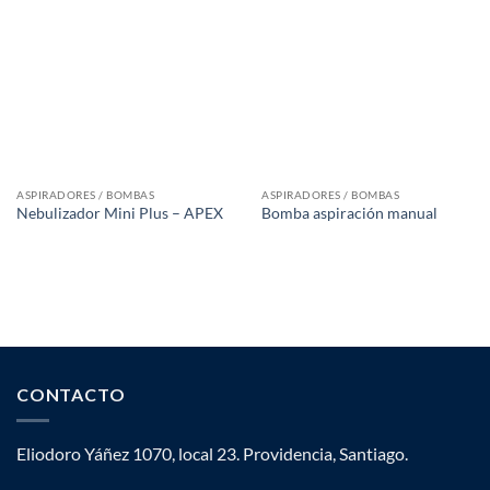
ASPIRADORES / BOMBAS
ASPIRADORES / BOMBAS
Nebulizador Mini Plus – APEX
Bomba aspiración manual
CONTACTO
Eliodoro Yáñez 1070, local 23. Providencia, Santiago.