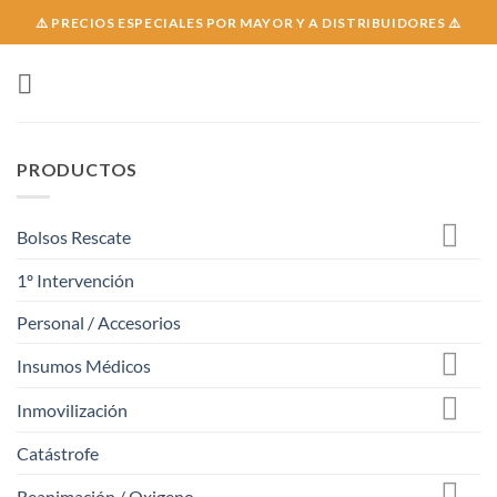
Skip
⚠️ PRECIOS ESPECIALES POR MAYOR Y A DISTRIBUIDORES ⚠️
to
content
PRODUCTOS
Bolsos Rescate
1º Intervención
Personal / Accesorios
Insumos Médicos
Inmovilización
Catástrofe
Reanimación / Oxigeno