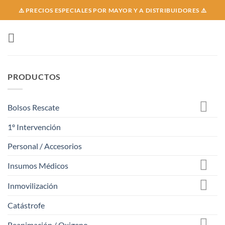
Skip
⚠️ PRECIOS ESPECIALES POR MAYOR Y A DISTRIBUIDORES ⚠️
to
content
PRODUCTOS
Bolsos Rescate
1º Intervención
Personal / Accesorios
Insumos Médicos
Inmovilización
Catástrofe
Reanimación / Oxigeno