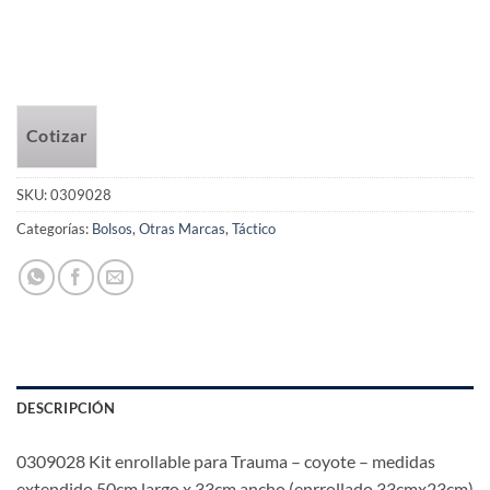
Cotizar
SKU:
0309028
Categorías:
Bolsos
,
Otras Marcas
,
Táctico
DESCRIPCIÓN
0309028 Kit enrollable para Trauma – coyote – medidas
extendido 50cm largo x 33cm ancho (enrrollado 33cmx23cm)