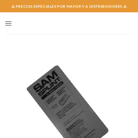
Skip
⚠️ PRECIOS ESPECIALES POR MAYOR Y A DISTRIBUIDORES ⚠️
to
content