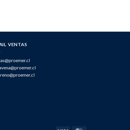
AIL VENTAS
tas@proemer.cl
ravena@proemer.cl
oreno@proemer.cl