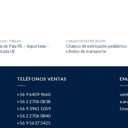
LAS / TABLAS
CHALECOS EXTRICACIÓN
la de Pala PE – Importada –
Chaleco de extricación pediátrico
ficada UE
c/bolso de transporte
TELÉFONOS VENTAS
EM
+56 9 6409 9660
ven
+56 2 2706 0838
a.a
+56 9 3941 1059
f.m
+56 2 2706 0840
+56 9 5637 5425