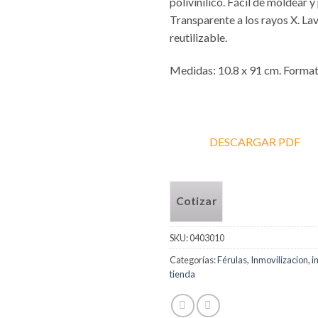
polivinilico. Fácil de moldear y
Transparente a los rayos X. La
reutilizable.
Medidas: 10.8 x 91 cm. Format
DESCARGAR PDF
Cotizar
SKU:
0403010
Categorías:
Férulas
,
Inmovilizacion
,
i
tienda