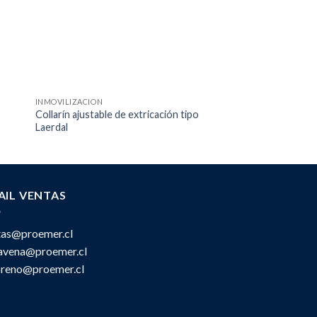
INMOVILIZACION
FÉRULAS
Collarín ajustable de extricación tipo
Férulas semi rígidas 
Laerdal
pediátricas c/bolso 
AIL VENTAS
tas@proemer.cl
ravena@proemer.cl
oreno@proemer.cl