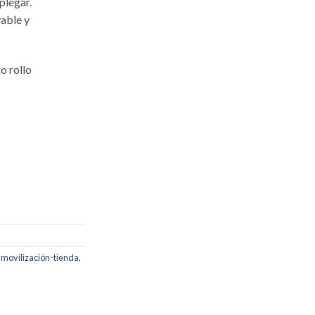
 plegar.
vable y
o rollo
nmovilización-tienda
,