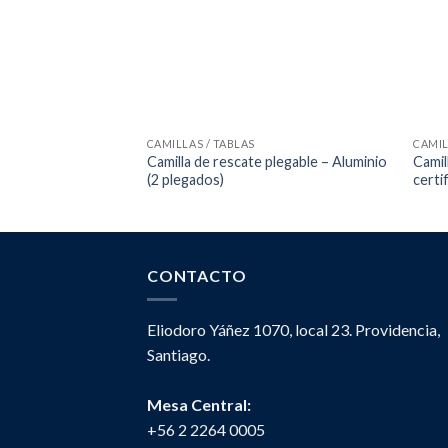
CAMILLAS / TABLAS
CAMIL
Camilla de rescate plegable – Aluminio
Camil
(2 plegados)
certi
CONTACTO
Eliodoro Yáñez 1070, local 23. Providencia,
Santiago.
Mesa Central:
+56 2 2264 0005