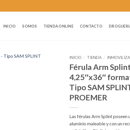
INICIO
SOMOS
TIENDA ONLINE
CONTACTO
DROGUERI
INICIO
/
TIENDA
/
INMOVILIZ
Férula Arm Splin
4,25″x36″ format
Tipo SAM SPLIN
PROEMER
Las férulas Arm Splint poseen 
aluminio maleable y con un re