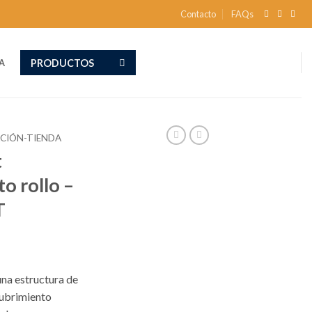
Contacto
FAQs
PRODUCTOS
A
ACIÓN-TIENDA
t
o rollo –
T
una estructura de
cubrimiento