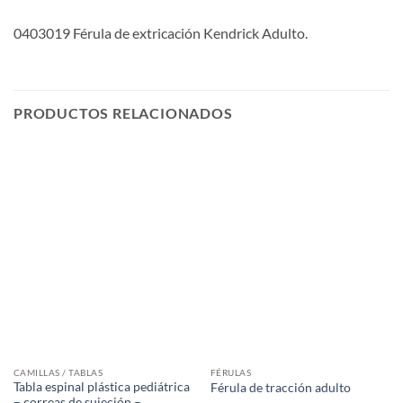
0403019 Férula de extricación Kendrick Adulto.
PRODUCTOS RELACIONADOS
CAMILLAS / TABLAS
FÉRULAS
Tabla espinal plástica pediátrica
Férula de tracción adulto
– correas de sujeción –