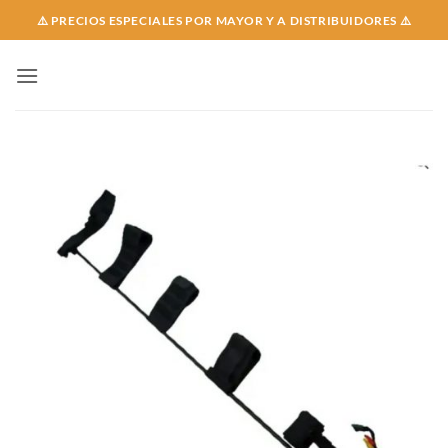
Skip
⚠️ PRECIOS ESPECIALES POR MAYOR Y A DISTRIBUIDORES ⚠️
to
content