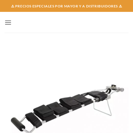
Skip
⚠️ PRECIOS ESPECIALES POR MAYOR Y A DISTRIBUIDORES ⚠️
to
content