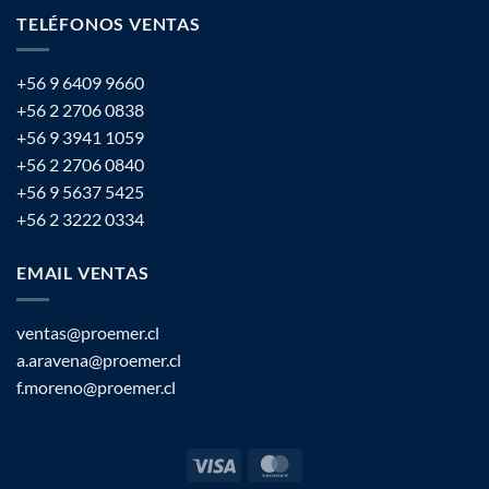
TELÉFONOS VENTAS
+56 9 6409 9660
+56 2 2706 0838
+56 9 3941 1059
+56 2 2706 0840
+56 9 5637 5425
+56 2 3222 0334
EMAIL VENTAS
ventas@proemer.cl
a.aravena@proemer.cl
f.moreno@proemer.cl
Visa
MasterCard