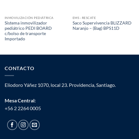
INMOVILIZACIÓN PEDIÁTRICA
EMS - RESCATE
Sistema inmovilizador
Saco Supervivencia BLIZZARD
pediátrico PEDI BOARD
Naranjo – (Bag) BPS11D
c/bolso de transporte
Importado
CONTACTO
Eliodoro Yáñez 1070, local 23. Providencia, Santiago.
Mesa Central:
+56 2 2264 0005