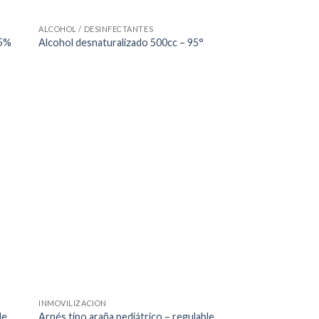
ALCOHOL / DESINFECTANTES
95%
Alcohol desnaturalizado 500cc – 95°
INMOVILIZACION
le
Arnés tipo araña pediátrico – regulable