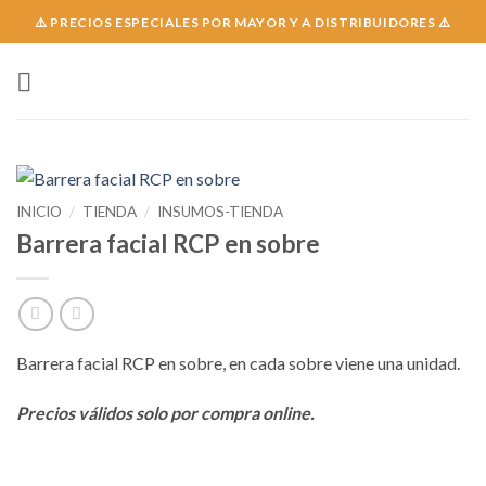
Skip
⚠️ PRECIOS ESPECIALES POR MAYOR Y A DISTRIBUIDORES ⚠️
to
content
INICIO
/
TIENDA
/
INSUMOS-TIENDA
Barrera facial RCP en sobre
Barrera facial RCP en sobre, en cada sobre viene una unidad.
Precios válidos solo por compra online.