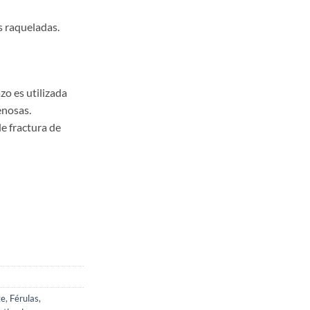
as raqueladas.
zo es utilizada
enosas.
de fractura de
te
,
Férulas
,