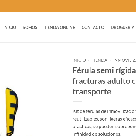
INICIO
SOMOS
TIENDA ONLINE
CONTACTO
DROGUERIA
INICIO
/
TIENDA
/
INMOVILI
Férula semi rígida
fracturas adulto 
transporte
Kit de férulas de inmovilizació
reutilizables, son ligeras eficac
prácticas, se pueden sobrepon
infinidad de soluciones.