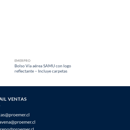
EMERPRO
EMS - RESCATE
Bolso Vía aérea SAMU con logo
Collar ajustable de e
reflectante – Incluye carpetas
militar – Necklite
AIL VENTAS
tas@proemer.cl
ravena@proemer.cl
oreno@proemer.cl