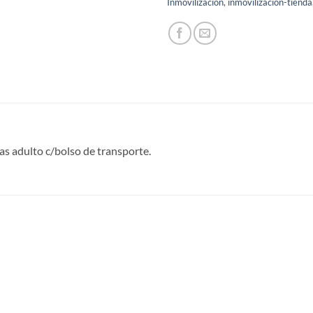
Inmovilizacion
,
inmovilización-tienda
as adulto c/bolso de transporte.
S