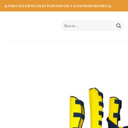
Skip
⚠️ PRECIOS ESPECIALES POR MAYOR Y A DISTRIBUIDORES ⚠️
to
content
Buscar
por: