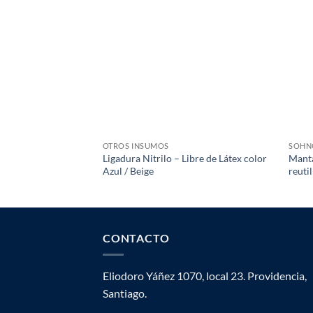
OTROS INSUMOS
SOHN
Ligadura Nitrilo – Libre de Látex color
Manta
Azul / Beige
reuti
CONTACTO
Eliodoro Yáñez 1070, local 23. Providencia,
Santiago.