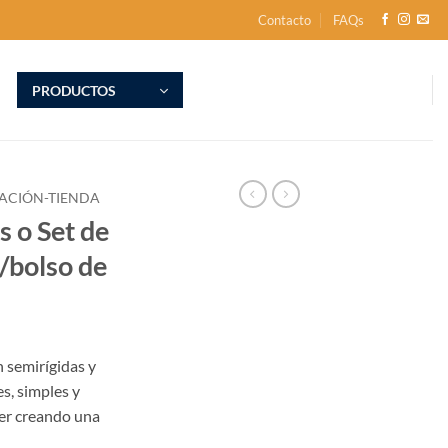
Contacto
FAQs
PRODUCTOS
ZACIÓN-TIENDA
s o Set de
c/bolso de
n semirígidas y
es, simples y
er creando una