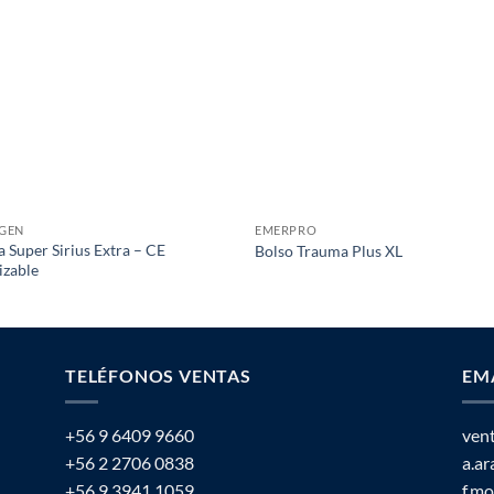
GEN
EMERPRO
 Super Sirius Extra – CE
Bolso Trauma Plus XL
lizable
TELÉFONOS VENTAS
EM
+56 9 6409 9660
ven
+56 2 2706 0838
a.a
+56 9 3941 1059
f.m