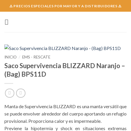
Skip
⚠️ PRECIOS ESPECIALES POR MAYOR Y A DISTRIBUIDORES ⚠️
to
content
INICIO
/
EMS - RESCATE
Saco Supervivencia BLIZZARD Naranjo –
(Bag) BPS11D
Manta de Supervivencia BLIZZARD es una manta versátil que
se puede envolver alrededor del cuerpo aportando un refugio
provisional. Proporciona calor y es impermeable.
Previene la hipotermia y shock en situaciones extremas