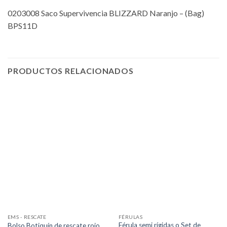
0203008 Saco Supervivencia BLIZZARD Naranjo – (Bag)
BPS11D
PRODUCTOS RELACIONADOS
EMS - RESCATE
FÉRULAS
Férula semi rígidas o Set de
Bolso Botiquín de rescate rojo