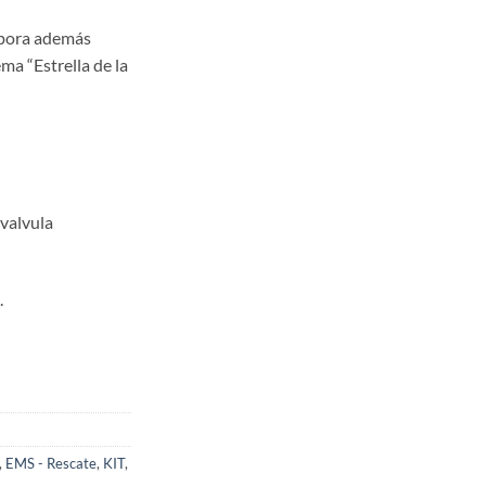
orpora además
ma “Estrella de la
 valvula
.
,
EMS - Rescate
,
KIT
,