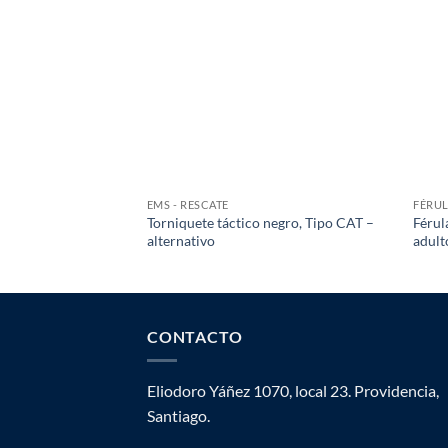
EMS - RESCATE
FÉRU
Torniquete táctico negro, Tipo CAT –
Férul
alternativo
adult
CONTACTO
Eliodoro Yáñez 1070, local 23. Providencia,
Santiago.