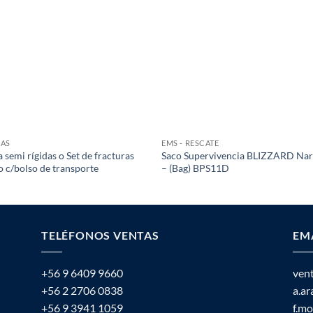
LAS
EMS - RESCATE
a semi rígidas o Set de fracturas
Saco Supervivencia BLIZZARD Nar
o c/bolso de transporte
– (Bag) BPS11D
TELÉFONOS VENTAS
EM
+56 9 6409 9660
ven
+56 2 2706 0838
a.a
+56 9 3941 1059
f.m