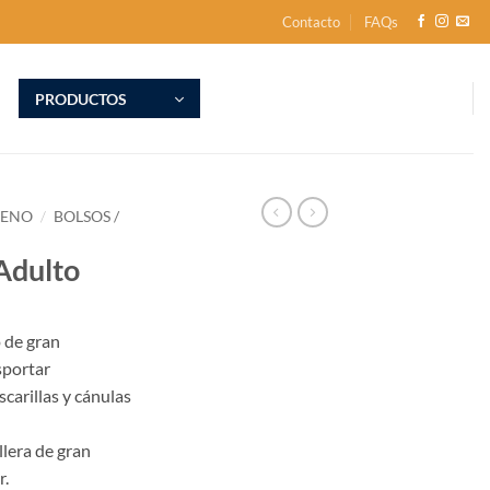
Contacto
FAQs
PRODUCTOS
GENO
/
BOLSOS /
Adulto
 de gran
sportar
carillas y cánulas
lera de gran
r.