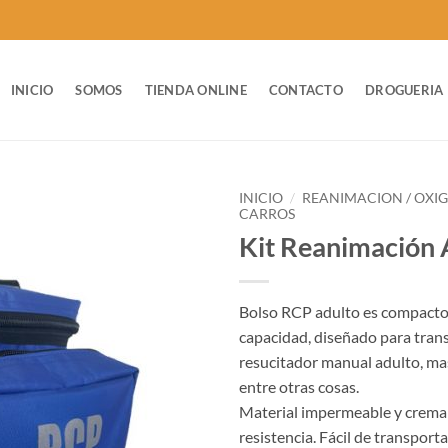
INICIO
SOMOS
TIENDA ONLINE
CONTACTO
DROGUERIA
INICIO
/
REANIMACION / OXI
CARROS
Kit Reanimación 
Bolso RCP adulto es compacto
capacidad, diseñado para tran
resucitador manual adulto, mas
entre otras cosas.
Material impermeable y cremal
resistencia. Fácil de transporta