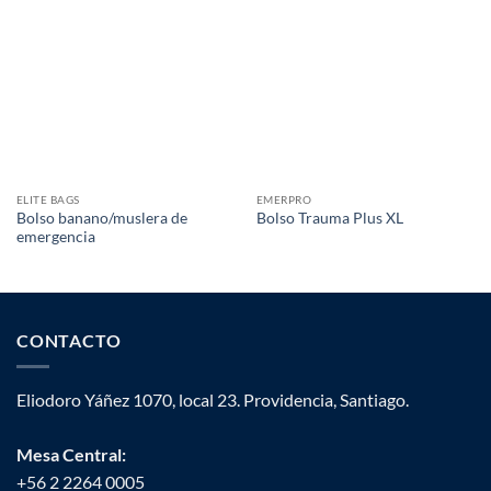
ELITE BAGS
EMERPRO
Bolso banano/muslera de
Bolso Trauma Plus XL
emergencia
CONTACTO
Eliodoro Yáñez 1070, local 23. Providencia, Santiago.
Mesa Central:
+56 2 2264 0005