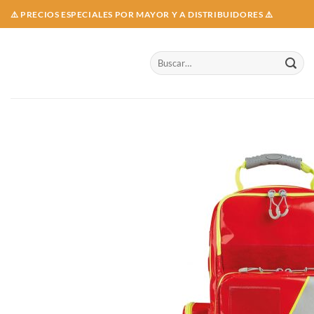
Skip
⚠️ PRECIOS ESPECIALES POR MAYOR Y A DISTRIBUIDORES ⚠️
to
content
Buscar
por: