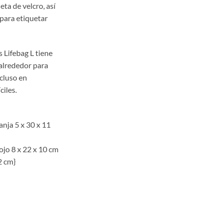
ta de velcro, así
para etiquetar
 Lifebag L tiene
 alrededor para
cluso en
ciles.
anja 5 x 30 x 11
rojo 8 x 22 x 10 cm
22 cm}