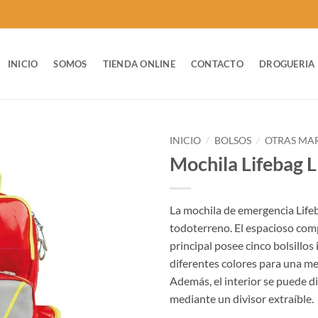
INICIO
SOMOS
TIENDA ONLINE
CONTACTO
DROGUERIA
INICIO
/
BOLSOS
/
OTRAS MA
Mochila Lifebag L
La mochila de emergencia Lifeb
todoterreno. El espacioso co
principal posee cinco bolsillos 
diferentes colores para una mej
Además, el interior se puede d
mediante un divisor extraíble.