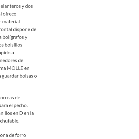
delanteros y dos
al ofrece
r material
frontal dispone de
 bolígrafos y
s bolsillos
ápido a
enedores de
tema MOLLE en
a guardar bolsas o
correas de
ara el pecho.
nillos en D en la
nchufable.
zona de forro