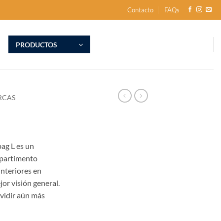
Contacto
FAQs
PRODUCTOS
RCAS
ag L es un
mpartimento
interiores en
or visión general.
ividir aún más