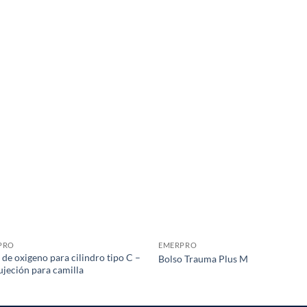
S
PRO
EMERPRO
 de oxigeno para cilindro tipo C –
Bolso Trauma Plus M
ujeción para camilla