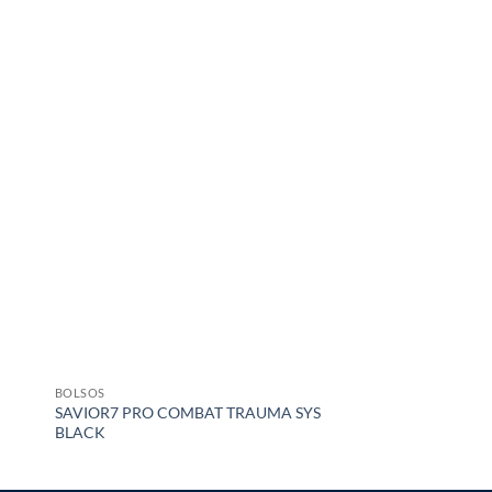
BOLSOS
OTRAS MARCAS
SAVIOR7 PRO COMBAT TRAUMA SYS
Bolso Porta uniforme
BLACK
con ruedas