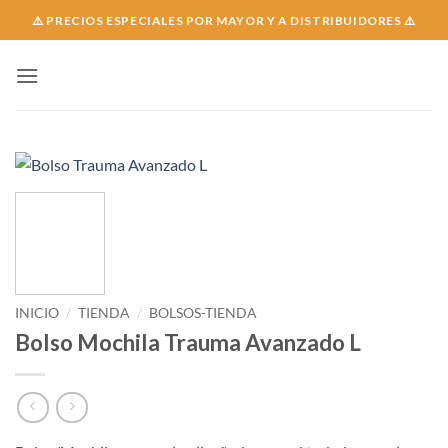
Skip
⚠️ PRECIOS ESPECIALES POR MAYOR Y A DISTRIBUIDORES ⚠️
to
content
INICIO
/
TIENDA
/
BOLSOS-TIENDA
Bolso Mochila Trauma Avanzado L