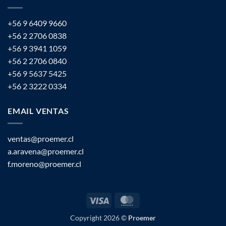
+56 9 6409 9660
+56 2 2706 0838
+56 9 3941 1059
+56 2 2706 0840
+56 9 5637 5425
+56 2 3222 0334
EMAIL VENTAS
ventas@proemer.cl
a.aravena@proemer.cl
f.moreno@proemer.cl
Visa
MasterCard
Copyright 2026 ©
Proemer