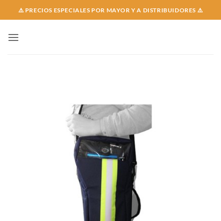
Skip
⚠️ PRECIOS ESPECIALES POR MAYOR Y A DISTRIBUIDORES ⚠️
to
content