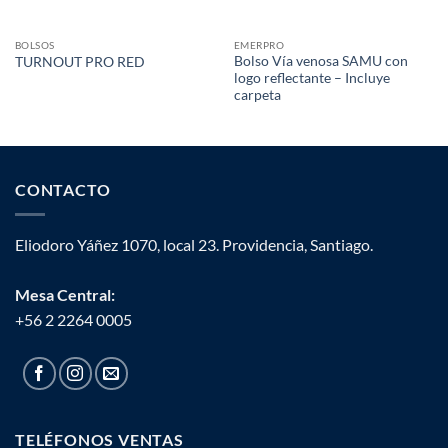
BOLSOS
EMERPRO
Bolso Vía venosa SAMU con
TURNOUT PRO RED
logo reflectante – Incluye
carpeta
CONTACTO
Eliodoro Yáñez 1070, local 23. Providencia, Santiago.
Mesa Central:
+56 2 2264 0005
TELÉFONOS VENTAS