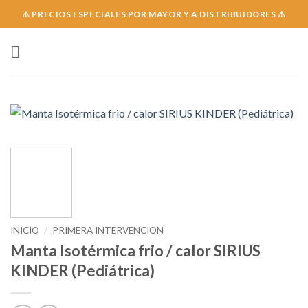
Skip
⚠️ PRECIOS ESPECIALES POR MAYOR Y A DISTRIBUIDORES ⚠️
to
content
INICIO
/
PRIMERA INTERVENCION
Manta Isotérmica frio / calor SIRIUS
KINDER (Pediátrica)