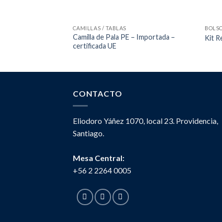
CAMILLAS / TABLAS
BOLSO
Camilla de Pala PE – Importada –
Kit R
certificada UE
CONTACTO
Eliodoro Yáñez 1070, local 23. Providencia,
Santiago.
Mesa Central:
+56 2 2264 0005