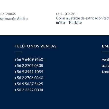
S / CARROS
EMS - RESCATE
Collar ajustable de extricación tác
eanimación Adulto
militar – Necklite
TELÉFONOS VENTAS
EM
+56 9 6409 9660
ven
+56 2 2706 0838
a.a
+56 9 3941 1059
f.m
+56 2 2706 0840
+56 9 5637 5425
+56 2 3222 0334