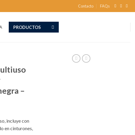
Contacto
FAQs
PRODUCTOS
A
ultiuso
y
negra –
so, incluye con
o en cinturones,