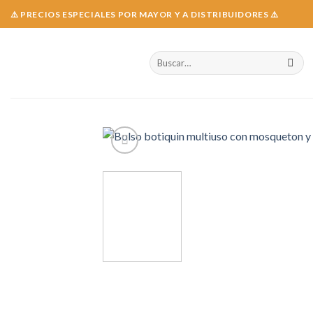
Skip
⚠️ PRECIOS ESPECIALES POR MAYOR Y A DISTRIBUIDORES ⚠️
to
content
Buscar
por: