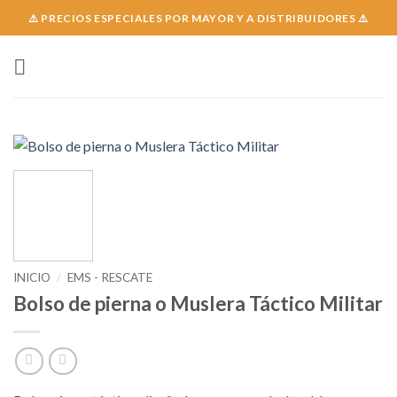
Skip
⚠️ PRECIOS ESPECIALES POR MAYOR Y A DISTRIBUIDORES ⚠️
to
content
INICIO
/
EMS - RESCATE
Bolso de pierna o Muslera Táctico Militar