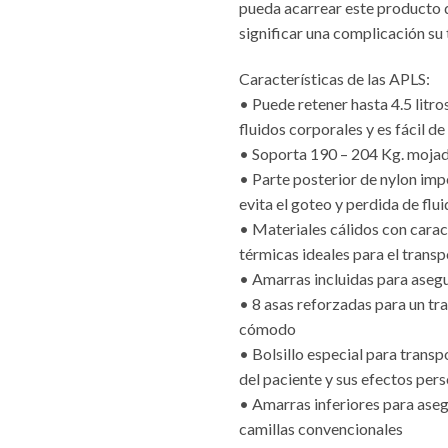
pueda acarrear este producto q
significar una complicación su 
Características de las APLS:
• Puede retener hasta 4.5 litro
fluidos corporales y es fácil d
• Soporta 190 – 204 Kg. moja
• Parte posterior de nylon im
evita el goteo y perdida de flu
• Materiales cálidos con carac
térmicas ideales para el transp
• Amarras incluidas para asegu
• 8 asas reforzadas para un tra
cómodo
• Bolsillo especial para tran
del paciente y sus efectos per
• Amarras inferiores para aseg
camillas convencionales