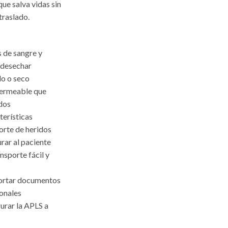
ue salva vidas sin
traslado.
s de sangre y
e desechar
do o seco
permeable que
idos
terísticas
orte de heridos
rar al paciente
nsporte fácil y
sportar documentos
sonales
urar la APLS a