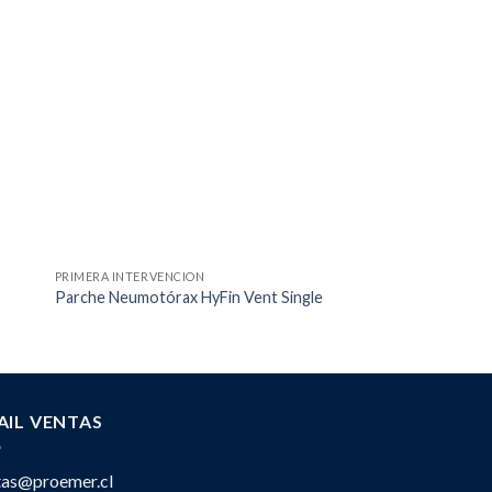
PRIMERA INTERVENCION
FÉRULAS
Férula SAM SPLINT,
Parche Neumotórax HyFin Vent Single
36″X4,25″ – Táctica
AIL VENTAS
tas@proemer.cl