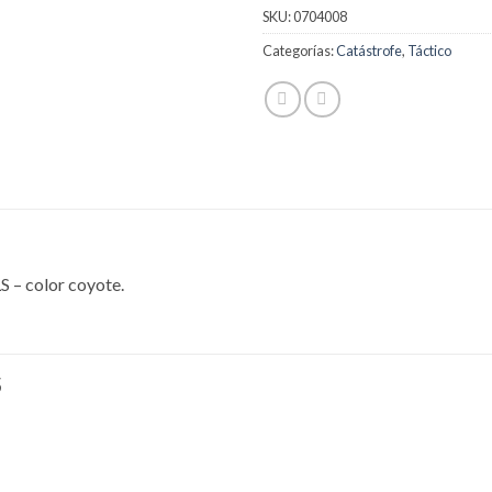
SKU:
0704008
Categorías:
Catástrofe
,
Táctico
S – color coyote.
S