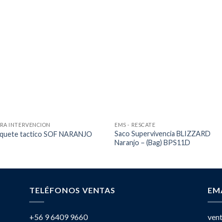
RA INTERVENCION
EMS - RESCATE
Saco Supervivencia BLIZZARD
iquete tactico SOF NARANJO
Naranjo – (Bag) BPS11D
TELÉFONOS VENTAS
EM
+56 9 6409 9660
ven