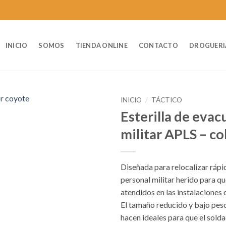
INICIO
SOMOS
TIENDA ONLINE
CONTACTO
DROGUERI
INICIO
/
TÁCTICO
Esterilla de evac
militar APLS – co
Diseñada para relocalizar ráp
personal militar herido para q
atendidos en las instalaciones
El tamaño reducido y bajo peso
hacen ideales para que el sold