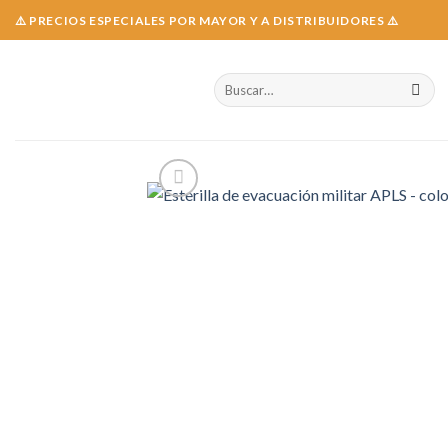
Skip
⚠️ PRECIOS ESPECIALES POR MAYOR Y A DISTRIBUIDORES ⚠️
to
content
Buscar
por: