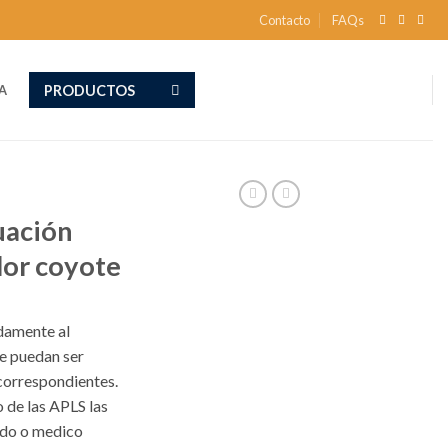
Contacto
FAQs
PRODUCTOS
A
uación
lor coyote
idamente al
ue puedan ser
 correspondientes.
 de las APLS las
ado o medico