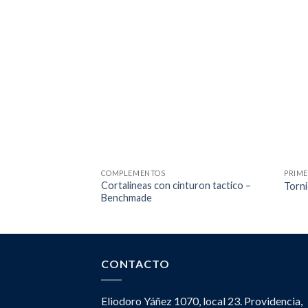
COMPLEMENTOS
PRIME
Cortalineas con cinturon tactico –
Torn
Benchmade
CONTACTO
Eliodoro Yáñez 1070, local 23. Providencia,