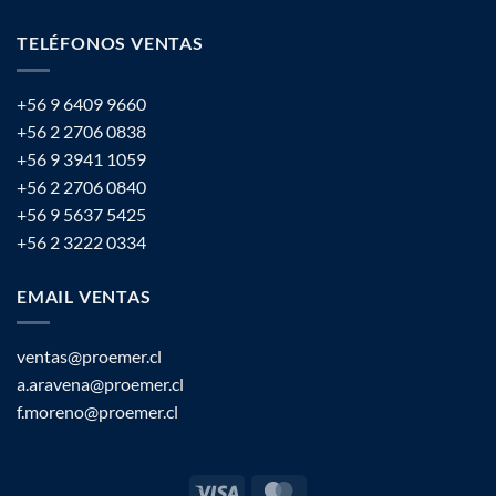
TELÉFONOS VENTAS
+56 9 6409 9660
+56 2 2706 0838
+56 9 3941 1059
+56 2 2706 0840
+56 9 5637 5425
+56 2 3222 0334
EMAIL VENTAS
ventas@proemer.cl
a.aravena@proemer.cl
f.moreno@proemer.cl
Visa
MasterCard