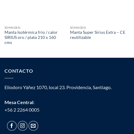
SOHNGEN
SOHNGEN
Manta Isotérmica frío / calor
Manta Super Sirius Extra – CE
SIRIUS oro / plata 210 x 160
reutilizable
cms
CONTACTO
Eliodoro Yáñez 1070, local 23. Providencia, Santiago.
Mesa Central:
+56 2 2264 0005