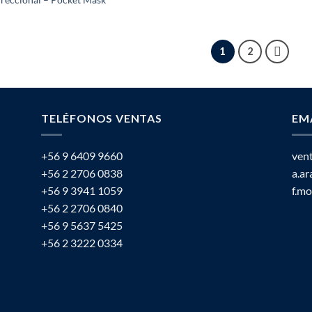
1
2
TELÉFONOS VENTAS
EM
+56 9 6409 9660
ven
+56 2 2706 0838
a.a
+56 9 3941 1059
f.m
+56 2 2706 0840
+56 9 5637 5425
+56 2 3222 0334