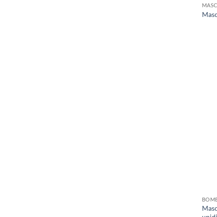
MASC
Masc
BOM
Masca
unid