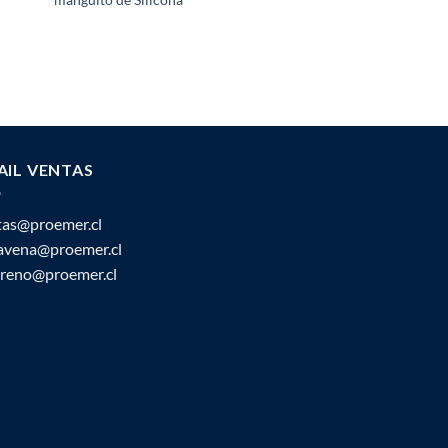
AIL VENTAS
tas@proemer.cl
ravena@proemer.cl
oreno@proemer.cl