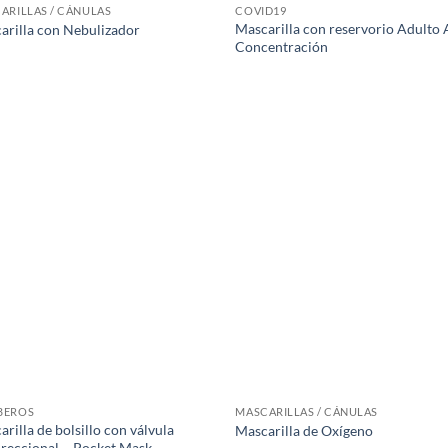
ARILLAS / CÁNULAS
COVID19
Mascarilla con reservorio Adulto 
arilla con Nebulizador
Concentración
BEROS
MASCARILLAS / CÁNULAS
rilla de bolsillo con válvula
Mascarilla de Oxígeno
ireccional – Pocket Mask