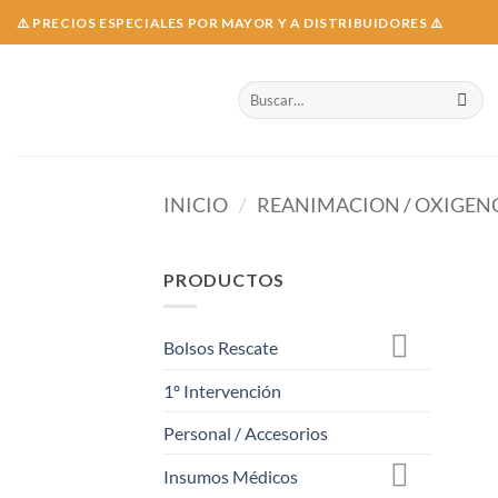
Skip
⚠️ PRECIOS ESPECIALES POR MAYOR Y A DISTRIBUIDORES ⚠️
to
content
Buscar
por:
INICIO
/
REANIMACION / OXIGEN
PRODUCTOS
Bolsos Rescate
1º Intervención
Personal / Accesorios
Insumos Médicos