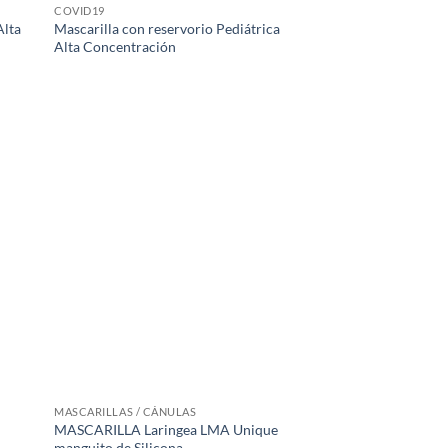
COVID19
Alta
Mascarilla con reservorio Pediátrica
Alta Concentración
MASCARILLAS / CÁNULAS
MASCARILLA Laringea LMA Unique
manguito de Silicona