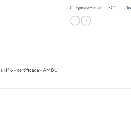
Categorías:
Mascarillas / Cánulas
,
Re
na N° 6 – certificada – AMBU
S