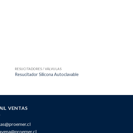
RESUCITADORES / VÁLVULAS
BOLSOS / CARROS
Resucitador Silicona Autoclavable
Bolso CRITICALS
AIL VENTAS
tas@proemer.cl
ravena@proemer.cl