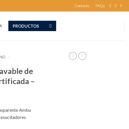
Contacto
FAQs
PRODUCTOS
A
ENO
/
lavable de
rtificada –
ransparente Ambu
resucitadores