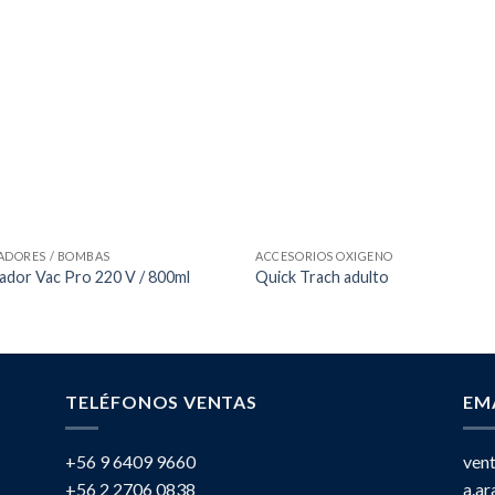
ADORES / BOMBAS
ACCESORIOS OXIGENO
ador Vac Pro 220 V / 800ml
Quick Trach adulto
TELÉFONOS VENTAS
EM
+56 9 6409 9660
ven
+56 2 2706 0838
a.a