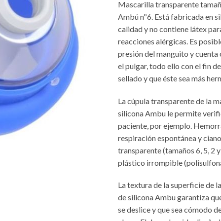
Mascarilla transparente tamañ
Ambú nº6. Está fabricada en si
calidad y no contiene látex par
reacciones alérgicas. Es posibl
presión del manguito y cuenta
el pulgar, todo ello con el fin d
sellado y que éste sea más her
La cúpula transparente de la ma
silicona Ambu le permite verifi
paciente, por ejemplo. Hemorr
respiración espontánea y ciano
transparente (tamaños 6, 5, 2 y
plástico irrompible (polisulfon
La textura de la superficie de l
de silicona Ambu garantiza que
se deslice y que sea cómodo d