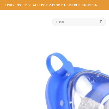
Skip
⚠️ PRECIOS ESPECIALES POR MAYOR Y A DISTRIBUIDORES ⚠️
to
content
Buscar
por: