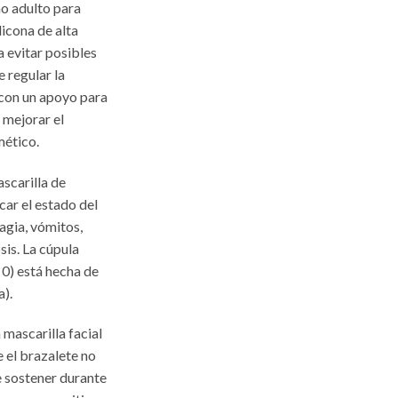
o adulto para
licona de alta
a evitar posibles
e regular la
 con un apoyo para
e mejorar el
mético.
scarilla de
car el estado del
agia, vómitos,
sis. La cúpula
 0) está hecha de
a).
a mascarilla facial
 el brazalete no
e sostener durante