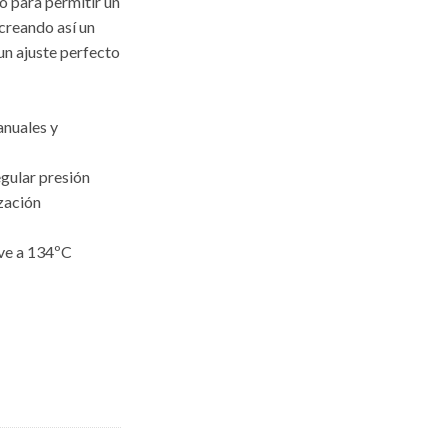
o para permitir un
 creando así un
un ajuste perfecto
anuales y
egular presión
ización
ave a 134ºC