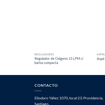
REGULADORES
ASPIR
Regulador de Oxigeno 15 LPM c/
Aspir
barba compacta
CONTACTO
Eliodoro Yáñez 1070, local 23. Providencia,
Santiago.