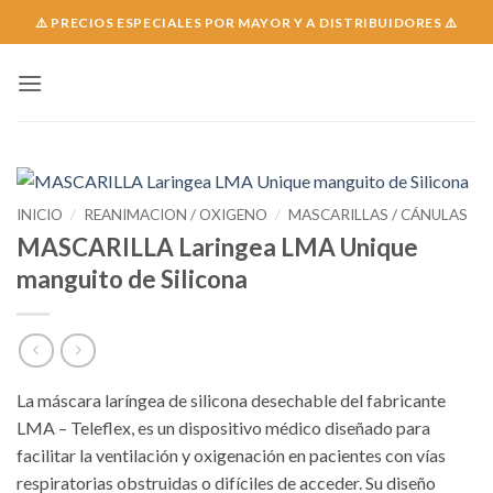
Skip
⚠️ PRECIOS ESPECIALES POR MAYOR Y A DISTRIBUIDORES ⚠️
to
content
INICIO
/
REANIMACION / OXIGENO
/
MASCARILLAS / CÁNULAS
MASCARILLA Laringea LMA Unique
manguito de Silicona
La máscara laríngea de silicona desechable del fabricante
LMA – Teleflex, es un dispositivo médico diseñado para
facilitar la ventilación y oxigenación en pacientes con vías
respiratorias obstruidas o difíciles de acceder. Su diseño