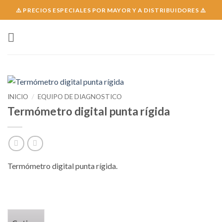
Skip
⚠️ PRECIOS ESPECIALES POR MAYOR Y A DISTRIBUIDORES ⚠️
to
content
INICIO
/
EQUIPO DE DIAGNOSTICO
Termómetro digital punta rígida
Termómetro digital punta rígida.