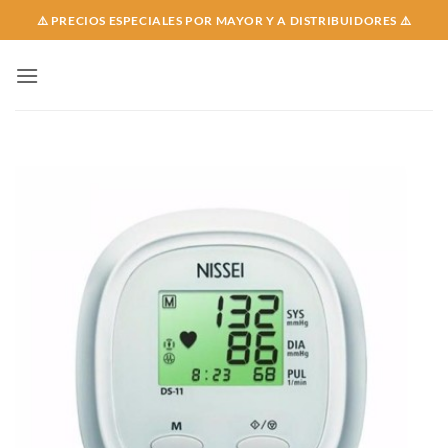
Skip
⚠️ PRECIOS ESPECIALES POR MAYOR Y A DISTRIBUIDORES ⚠️
to
content