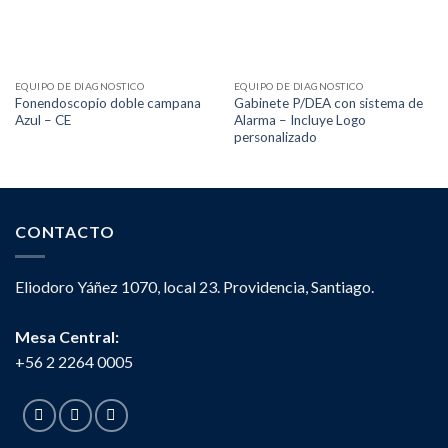
EQUIPO DE DIAGNOSTICO
EQUIPO DE DIAGNOSTICO
Fonendoscopio doble campana
Gabinete P/DEA con sistema de
Azul – CE
Alarma – Incluye Logo
personalizado
CONTACTO
Eliodoro Yáñez 1070, local 23. Providencia, Santiago.
Mesa Central:
+56 2 2264 0005