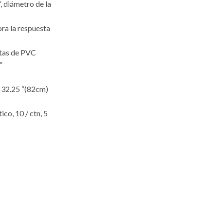
, diámetro de la
ra la respuesta
ntas de PVC
”
l 32.25 “(82cm)
co, 10 / ctn, 5