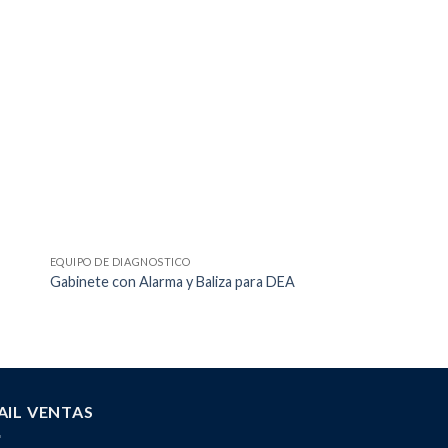
EQUIPO DE DIAGNOSTICO
EQUIPO DE DIAGNOSTI
Monitor digital de p
Gabinete con Alarma y Baliza para DEA
control Plus HEM7
AIL VENTAS