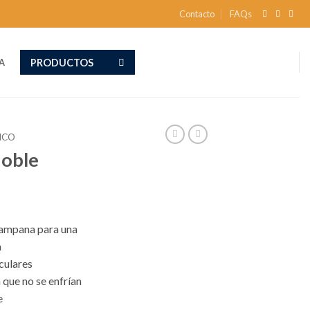
Contacto
FAQs
PRODUCTOS
A
ICO
doble
campana para una
a
culares
que no se enfrían
e