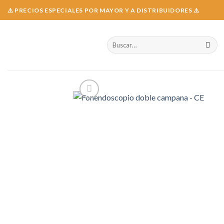
Skip
⚠️ PRECIOS ESPECIALES POR MAYOR Y A DISTRIBUIDORES ⚠️
to
content
Buscar
por: