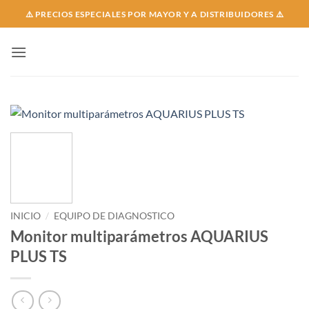
Skip
⚠️ PRECIOS ESPECIALES POR MAYOR Y A DISTRIBUIDORES ⚠️
to
content
INICIO
/
EQUIPO DE DIAGNOSTICO
Monitor multiparámetros AQUARIUS
PLUS TS