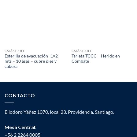
CATÁSTROFE
CATÁSTROFE
Esterilla de evacuación -1×2
Tarjeta TCCC – Herido en
mts – 10 asas – cubre pies y
Combate
cabeza
CONTACTO
Eliodoro Yáñez 1070, local 23. Providencia, Santiago.
Mesa Central:
+56 2 2264 0005