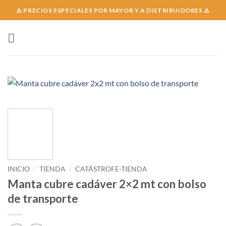
Skip
⚠️ PRECIOS ESPECIALES POR MAYOR Y A DISTRIBUIDORES ⚠️
to
content
INICIO
/
TIENDA
/
CATÁSTROFE-TIENDA
Manta cubre cadáver 2×2 mt con bolso
de transporte