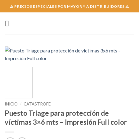
Skip
⚠️ PRECIOS ESPECIALES POR MAYOR Y A DISTRIBUIDORES ⚠️
to
content
INICIO
/
CATÁSTROFE
Puesto Triage para protección de
víctimas 3×6 mts – Impresión Full color