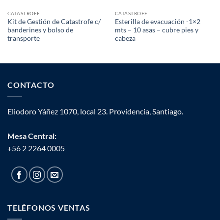
CATÁSTROFE
CATÁSTROFE
Kit de Gestión de Catastrofe c/
Esterilla de evacuación -1×2
banderines y bolso de
mts – 10 asas – cubre pies y
transporte
cabeza
CONTACTO
Eliodoro Yáñez 1070, local 23. Providencia, Santiago.
Mesa Central:
+56 2 2264 0005
TELÉFONOS VENTAS