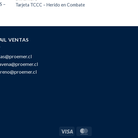
S –
Tarjeta TCCC – Herido en Combate
Bidon Metalico Verd
AIL VENTAS
tas@proemer.cl
ravena@proemer.cl
oreno@proemer.cl
Visa
MasterCard