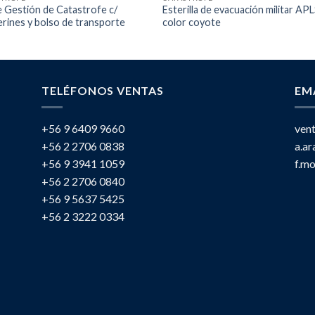
e Gestión de Catastrofe c/
Esterilla de evacuación militar APL
rines y bolso de transporte
color coyote
TELÉFONOS VENTAS
EM
+56 9 6409 9660
ven
+56 2 2706 0838
a.a
+56 9 3941 1059
f.m
+56 2 2706 0840
+56 9 5637 5425
+56 2 3222 0334