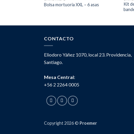
Kit d
Bolsa mortuoria XXL – 6 asas
bande
CONTACTO
Eliodoro Yáñez 1070, local 23. Providencia,
Santiago.
Mesa Central:
+56 2 2264 0005
Copyright 2026 ©
Proemer