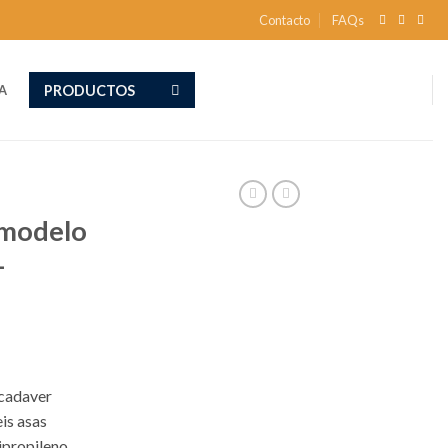
Contacto
FAQs
PRODUCTOS
A
 modelo
–
 cadaver
is asas
ipropileno,