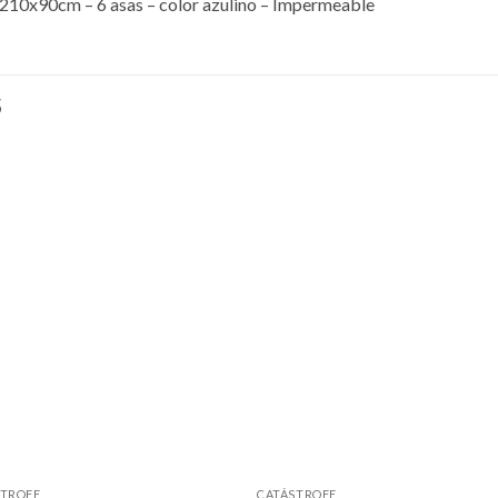
210x90cm – 6 asas – color azulino – Impermeable
S
STROFE
CATÁSTROFE