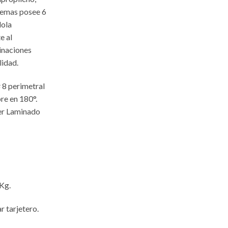
demas posee 6
dola
e al
inaciones
lidad.
 8 perimetral
bre en 180°.
er Laminado
Kg.
r tarjetero.