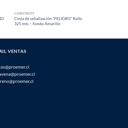
CATÁSTROFE
CATÁSTROFE
 10
Cinta de señalización “PELIGRO” Rollo
Asiento especial par
325 mts – Fondo Amarillo
AIL VENTAS
tas@proemer.cl
ravena@proemer.cl
oreno@proemer.cl