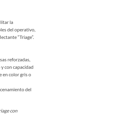
itar la
les del operativo,
ectante “Triage”.
sas reforzadas,
e y con capacidad
 en color gris o
acenamiento del
riage con