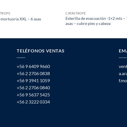
STROFE
CATÁSTROFE
Esterilla de evacuación -1×2 mts –
 mortuoria XXL – 6 asas
asas – cubre pies y cabeza
TELÉFONOS VENTAS
EM
+56 9 6409 9660
ven
+56 2 2706 0838
a.a
+56 9 3941 1059
f.m
+56 2 2706 0840
+56 9 5637 5425
+56 2 3222 0334