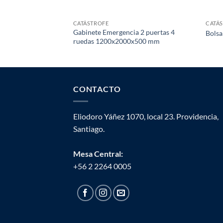
CATÁSTROFE
CATÁ
Gabinete Emergencia 2 puertas 4
Bolsa
ruedas 1200x2000x500 mm
CONTACTO
Eliodoro Yáñez 1070, local 23. Providencia,
Santiago.
Mesa Central:
+56 2 2264 0005