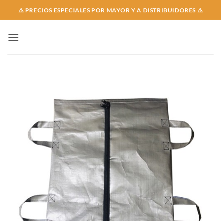
Skip
⚠️ PRECIOS ESPECIALES POR MAYOR Y A DISTRIBUIDORES ⚠️
to
content