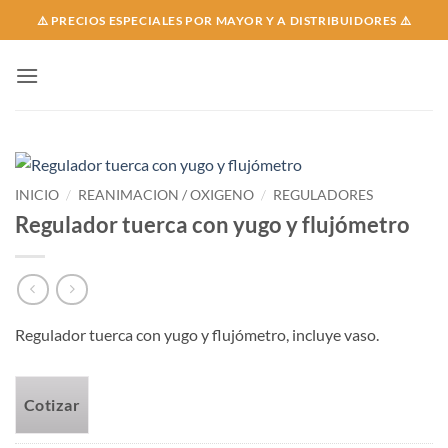
Skip
⚠️ PRECIOS ESPECIALES POR MAYOR Y A DISTRIBUIDORES ⚠️
to
content
INICIO
/
REANIMACION / OXIGENO
/
REGULADORES
Regulador tuerca con yugo y flujómetro
Regulador tuerca con yugo y flujómetro, incluye vaso.
Cotizar