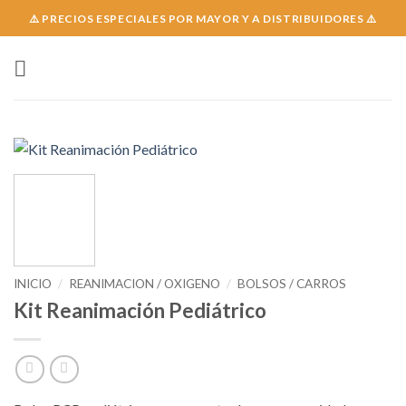
Skip
⚠️ PRECIOS ESPECIALES POR MAYOR Y A DISTRIBUIDORES ⚠️
to
content
INICIO
/
REANIMACION / OXIGENO
/
BOLSOS / CARROS
Kit Reanimación Pediátrico