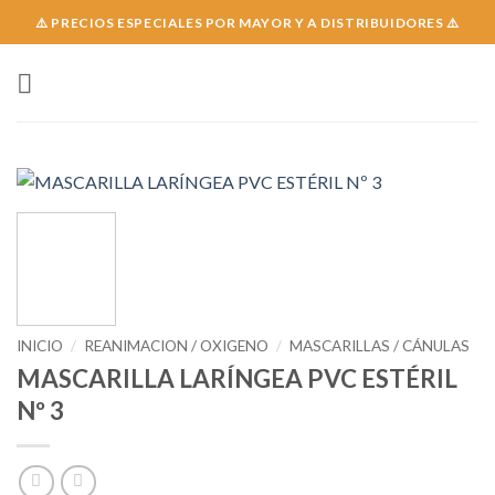
Skip
⚠️ PRECIOS ESPECIALES POR MAYOR Y A DISTRIBUIDORES ⚠️
to
content
INICIO
/
REANIMACION / OXIGENO
/
MASCARILLAS / CÁNULAS
MASCARILLA LARÍNGEA PVC ESTÉRIL
Nº 3