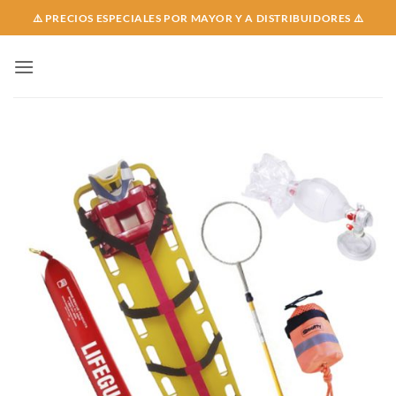
Skip
⚠️ PRECIOS ESPECIALES POR MAYOR Y A DISTRIBUIDORES ⚠️
to
content