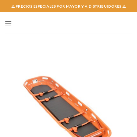
Skip
⚠️ PRECIOS ESPECIALES POR MAYOR Y A DISTRIBUIDORES ⚠️
to
content