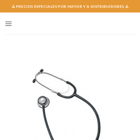
Skip
⚠️ PRECIOS ESPECIALES POR MAYOR Y A DISTRIBUIDORES ⚠️
to
content