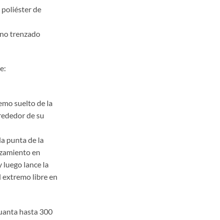
 poliéster de
eno trenzado
e:
emo suelto de la
lrededor de su
la punta de la
nzamiento en
y luego lance la
l extremo libre en
uanta hasta 300