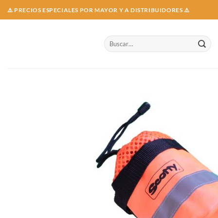
Skip
⚠️ PRECIOS ESPECIALES POR MAYOR Y A DISTRIBUIDORES ⚠️
to
content
Buscar
por: