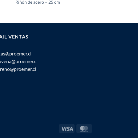
Riñón de acero – 25 cm
Escabel
AIL VENTAS
tas@proemer.cl
ravena@proemer.cl
oreno@proemer.cl
Visa
MasterCard