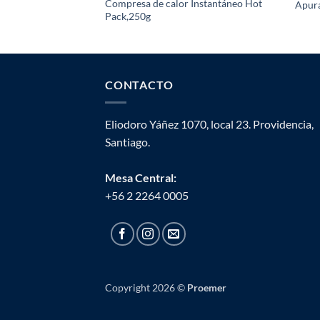
Compresa de calor Instantáneo Hot
Apura
Pack,250g
CONTACTO
Eliodoro Yáñez 1070, local 23. Providencia,
Santiago.
Mesa Central:
+56 2 2264 0005
Copyright 2026 ©
Proemer