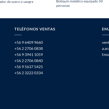
Botiquín metálico equipado 50
dor de suero o sangre
personas
TELÉFONOS VENTAS
EM
+56 9 6409 9660
ven
+56 2 2706 0838
a.a
+56 9 3941 1059
f.m
+56 2 2706 0840
+56 9 5637 5425
+56 2 3222 0334