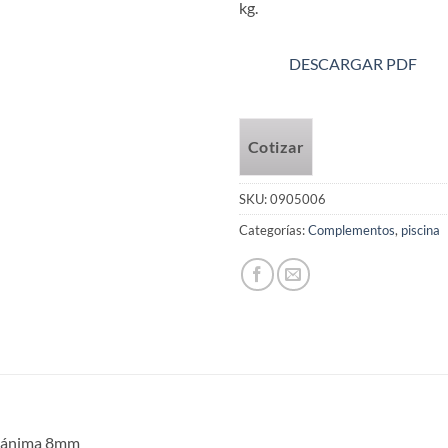
kg.
DESCARGAR PDF
Cotizar
SKU:
0905006
Categorías:
Complementos
,
piscina
inánima 8mm