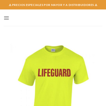
Skip
⚠️ PRECIOS ESPECIALES POR MAYOR Y A DISTRIBUIDORES ⚠️
to
content