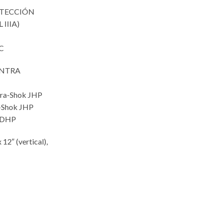
OTECCIÓN
IIIA)
C
ONTRA
dra-Shok JHP
-Shok JHP
 GDHP
12″ (vertical),