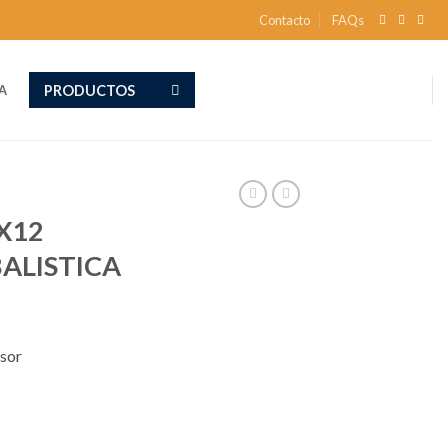
Contacto
FAQs
PRODUCTOS
A
X12
BALISTICA
osor