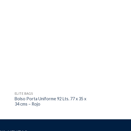
ELITE BAGS
BOLSOS
Bolso Porta Uniforme 92 Lts. 77 x 35 x
EFAK PRO PACK RE
34 cms – Rojo