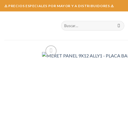
Skip
⚠️ PRECIOS ESPECIALES POR MAYOR Y A DISTRIBUIDORES ⚠️
to
content
Buscar
por: